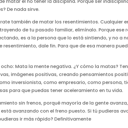
 matar el no tener la disciplina. Porque ser indiscipl
s? De nada sirve.
rate también de matar los resentimientos. Cualquier 
rayendo de tu pasado familiar, elimínalo. Porque ese r
ectando, es a la persona que lo está sintiendo, y no a 
e resentimiento, dale fin. Para que de esa manera puedas
 ocho: Mata la mente negativa. ¿Y cómo la matas? Te
ivas, imágenes positivas, creando pensamientos positi
 como inversionista, como empresario, como persona, t
sas para que puedas tener aceleramiento en tu vida.
amiento sin frenos, porqué mayoría de la gente avanza,
está avanzando con el freno puesto. Si tú pudieras ava
pudieras ir más rápido? Definitivamente