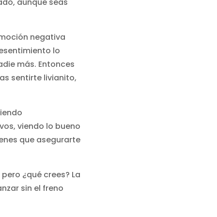
inado, aunque seas
emoción negativa
esentimiento lo
nadie más. Entonces
 sentirte livianito,
niendo
vos, viendo lo bueno
ienes que asegurarte
 pero ¿qué crees? La
nzar sin el freno