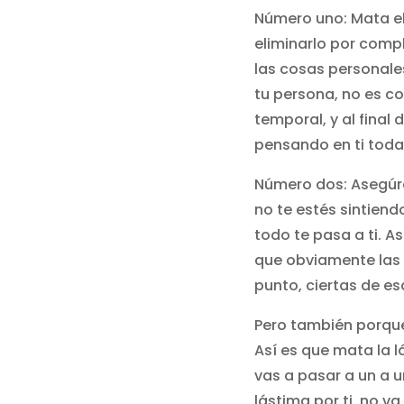
Número uno: Mata el
eliminarlo por compl
las cosas personales
tu persona, no es co
temporal, y al fina
pensando en ti toda 
Número dos: Asegúra
no te estés sintien
todo te pasa a ti. A
que obviamente las 
punto, ciertas de e
Pero también porque
Así es que mata la l
vas a pasar a un a un
lástima por ti, no v