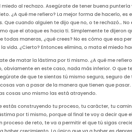
 miedo al rechazo. Asegúrate de tener buena puntería
eto. ¿A qué me refiero? La mejor forma de hacerlo, es 
. Que cuando alguien te dijo que no, o te rechazó… No 
mo que el ataque es hacia ti. Simplemente te dijeron qu
l de todas maneras, ¿qué crees? No es cómo que esa pe
la vida. ¿Cierto? Entonces elimina, o mata el miedo hac
te de matar la lástima por ti mismo. ¿A qué me refiero
do, obviamente en este caso, nada más inferior. O que 
segúrate de que te sientas tú mismo segura, seguro de 
cosas van a pasar de la manera que tienen que pasar. 
sas cosas uno mismo las está atrayendo.
 estás construyendo tu proceso, tu carácter, tu camin
ástima por ti mismo, porque al final te voy a decir que e
 proceso de reto, te va a permitir el que tú sigas crecie
a a haber crecimiento. Lo único que va a haber es depre