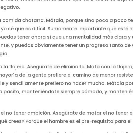
egativo.
a comida chatarra. Mátala, porque sino poco a poco te
Y yo sé que es difícil. Sumamente importante que esté
puedas tener ahora sí que una mentalidad más clara y
ante, y puedas obviamente tener un progreso tanto de
gía.
a flojera. Asegúrate de eliminarla. Mata con la flojera,
 mayoría de la gente prefiere el camino de menor resiste
le y sencillamente prefiero no hacer mucho. Mátala po
o a pasito, manteniéndote siempre cómodo, y mantenié
el no tener ambición. Asegúrate de matar el no tener 
 qué crees? Porque el hambre es el pre-requisito para el 