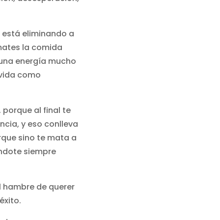
 está eliminando a
 mates la comida
 una energía mucho
 vida como
 porque al final te
ncia, y eso conlleva
rque sino te mata a
ndote siempre
el hambre de querer
éxito.